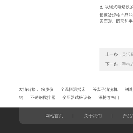
图 吸锡式电烙铁
根据被焊接产品的
圆面形、圆形和半
上一条：
灵活
下一条：
手持
友情链接：
粉质仪
全温恒温摇床
等离子清洗机
制造
钠
不锈钢搅拌器
变压器试验设备
淄博卷帘门
|
|
网站首页
关于我们
产品