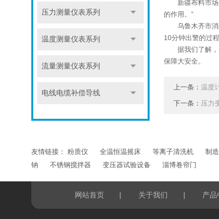
新疆布料市场张
压力测量仪表系列
的作用。”
乌鲁木齐市消防
10分钟出警的过程
温度测量仪表系列
据我们了解，这个
保障大安全。
流量测量仪表系列
上一条：
温度
电线电缆补偿导线
下一条：
压力
友情链接：
粉质仪
全温恒温摇床
等离子清洗机
制造
钠
不锈钢搅拌器
变压器试验设备
淄博卷帘门
|
|
网站首页
关于我们
产品