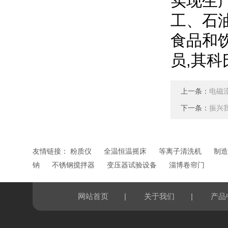
实现生
工、石
食品和
员,其
上一条：
电磁
下一条：
振兴
友情链接：
粉质仪
全温恒温摇床
等离子清洗机
制造
钠
不锈钢搅拌器
变压器试验设备
淄博卷帘门
|
|
网站首页
关于我们
产品