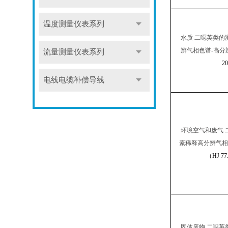
温度测量仪表系列
水质
二噁英类的
辨气相色谱
-
高分
流量测量仪表系列
20
电线电缆补偿导线
环境空气和废气
素稀释高分辨气相
（
HJ 77
固体废物
二噁英