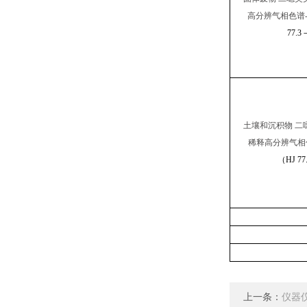
高分辨气相色谱
77.3
土壤和沉积物
二
稀释高分辨气相
（
HJ 77
上一条：
仪器