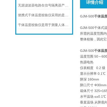
详情介绍
​无源滤波器电路在信号隔离器产品中的应用原理
便携式干体温度校验仪采用的是红外线温度传感器
GJM-500
干体温
干体温度校验仪是用于测量人体温度的仪器
GJM-500干
所需的温度范围内
整体校验，因此它
GJM-500
干体温
温度范围 50～60
热源电热
仪表精度 0.2 级
显示分辨率 0.1℃
阱深 160mm
阱口尺寸 Φ30mm
箱体尺寸 325×16
水平温场 ≤±0.1℃
垂直温场 从阱底向