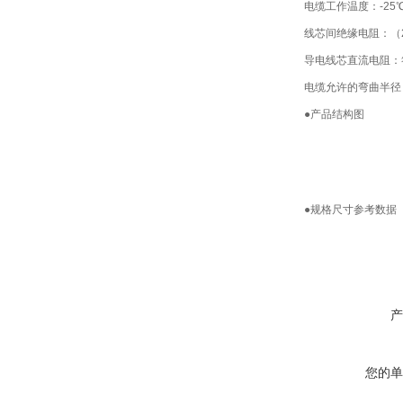
电缆工作温度：-25℃
线芯间绝缘电阻：（2
导电线芯直流电阻：符合
电缆允许的弯曲半径
●产品结构图
●规格尺寸参考数据
产
您的单