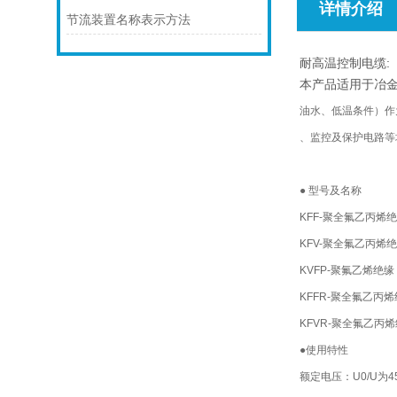
详情介绍
节流装置名称表示方法
耐高温控制电缆:
本产品适用于冶
油水、低温条件）作
、监控及保护电路等
● 型号及名称
KFF-聚全氟乙丙
KFV-聚全氟乙丙烯
KVFP-聚氟乙烯
KFFR-聚全氟乙
KFVR-聚全氟乙
●使用特性
额定电压：U0/U为45