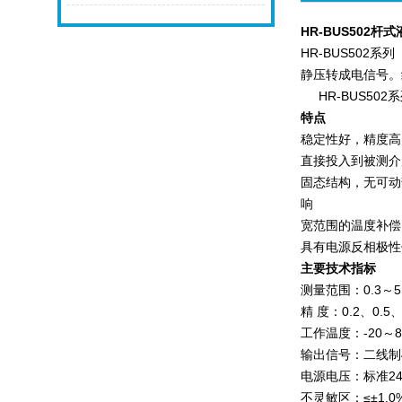
HR-BUS502
杆式
HR-BUS502
系列
静压转成电信号。
HR-BUS50
特点
稳定性好，精度
直接投入到被测
固态结构，无可动
响
宽范围的温度补
具有电源反相极性
主要技术指标
测量范围：0.3～
精 度：0.2、0.5
工作温度：-20～
输出信号：二线制4
电源电压：标准24
不灵敏区：≤±1.0