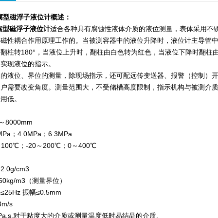
腐型磁浮子液位计
概述：
腐型磁浮子液位计
适合各种具有腐蚀性液体介质的液位测量，表体采用不
和磁性耦合作用原理工作的。当被测容器中的液位升降时，液位计主导管中
翻柱转180°，当液位上升时，翻柱由白色转为红色，当液位下降时翻柱
而实现液位的指示。
体的液位、界位的测量，除现场指示，还可配远传变送器、报警（控制）
用户需要改变角度。测量范围大，不受储槽高度限制，指示机构与被测介质
费用低。
：
～8000mm
Pa；4.0MPa；6.3MPa
～100℃；-20～200℃；0～400℃
.0g/cm3
50kg/m3（测量界位）
5Hz 振幅≤0.5mm
8m/s
.4Pa.s,对于粘度大的介质或测量温度低时易结晶的介质,