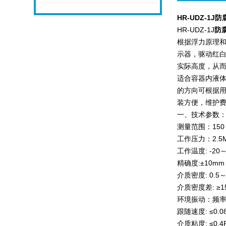
HR-UDZ-1J
防
HR-UDZ-1J
防
根据浮力原理
示器，驱动红白
实际高度，从
适合容器内液
的方向可根据
装方便，维护
一、技术参数
测量范围：150
工作压力：2.5M
工作温度: -20
精确度:±10mm
介质密度: 0.5～2
介质密度差: ≥1
环境振动：频率≤2
跟随速度: ≤0.0
介质粘度: ≤0