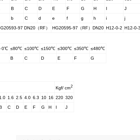
A
B
C
D
E
F
G
H
I
J
b
C
d
e
f
g
h
i
j
HG20593-97 DN20（RF）
HG20595-97（RF）DN20
H12-0-2
H12-0-
～0℃
≤
8
0
℃
≤
10
0
℃
≤
15
0
℃
≤
30
0
℃
≤
35
0
℃
≤
48
0
℃
B
C
D
E
F
G
2
Kgf/
cm
1.0
1.6
2.5
4.0
6.3
10
16
220
320
B
C
D
E
F
G
H
I
J