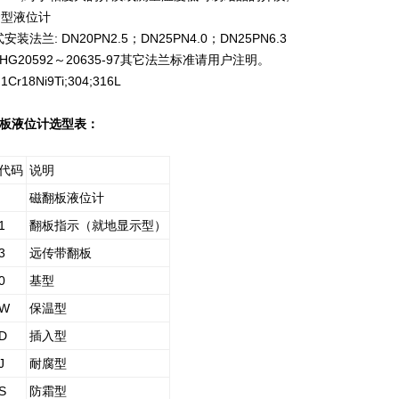
套型液位计
装法兰: DN20PN2.5；DN25PN4.0；DN25PN6.3
HG20592～20635-97其它法兰标准请用户注明。
18Ni9Ti;304;316L
板液位计选型表：
代码
说明
磁翻板液位计
1
翻板指示（就地显示型）
3
远传带翻板
0
基型
W
保温型
D
插入型
J
耐腐型
S
防霜型