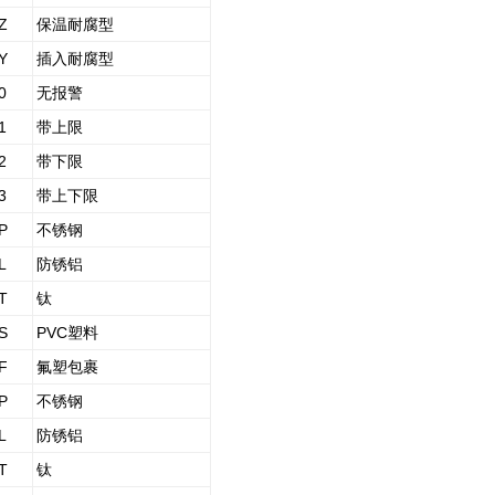
Z
保温耐腐型
Y
插入耐腐型
0
无报警
1
带上限
2
带下限
3
带上下限
P
不锈钢
L
防锈铝
T
钛
S
PVC
塑料
F
氟塑包裹
P
不锈钢
L
防锈铝
T
钛