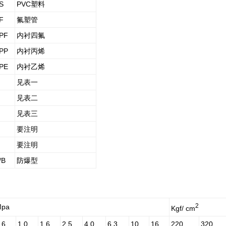
S
PVC
塑料
F
氟塑管
PF
内衬四氟
PP
内衬丙烯
PE
内衬乙烯
见表一
见表二
见表三
要注明
要注明
/B
防爆型
2
Mpa
Kgf/
cm
.6
1.0
1.6
2.5
4.0
6.3
10
16
220
320