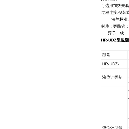
可选用加热夹
过程连接:侧装式安
法兰标准:
材质：旁路管：1Cr
浮子：钛
HR-UDZ
型磁翻
型号
HR-UDZ-
液位计类别
液位计型号