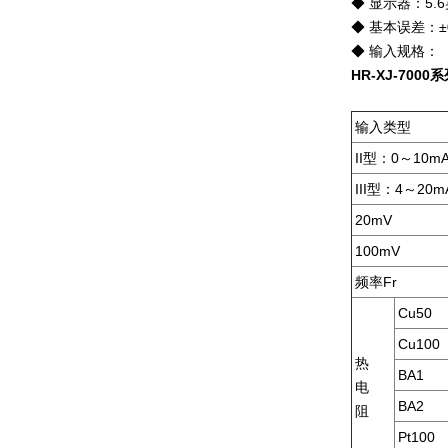
◆
显示器：5.
◆
基本误差：±
◆
输入规格：
HR-XJ-7000
系
输入类型
II
型：0～10mA
III
型：4～20mA
20mV
100mV
频率Fr
Cu50
Cu100
热
BA1
电
BA2
阻
Pt100