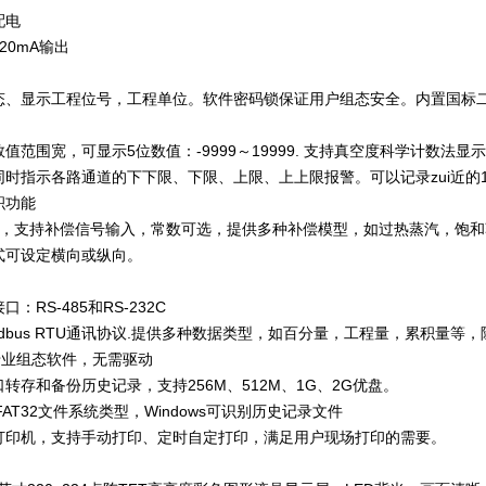
配电
20mA输出
态、显示工程位号，工程单位。软件密码锁保证用户组态安全。内置国标二级
值范围宽，可显示5位数值：-9999～19999. 支持真空度科学计数法显
同时指示各路通道的下下限、下限、上限、上上限报警。可以记录zui近的
积功能
，支持补偿信号输入，常数可选，提供多种补偿模型，如过热蒸汽，饱和
式可设定横向或纵向。
：RS-485和RS-232C
dbus RTU通讯协议.提供多种数据类型，如百分量，工程量，累积量等，除
专业组态软件，无需驱动
口转存和备份历史记录，支持256M、512M、1G、2G优盘。
/FAT32文件系统类型，Windows可识别历史记录文件
打印机，支持手动打印、定时自定打印，满足用户现场打印的需要。