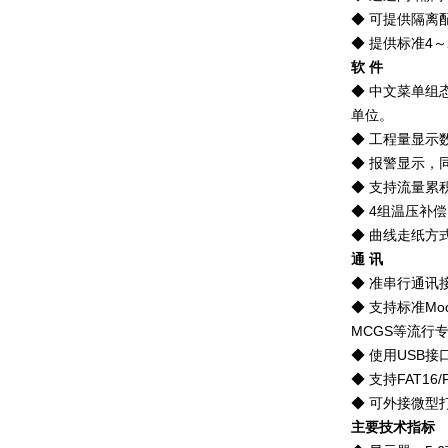
◆
可提供隔离
◆
提供标准4～
软 件
◆
中文菜单组
单位。
◆
工程量显示数
◆
报警显示，
◆
支持流量累
◆ 4
组温压补偿
◆
曲线走纸方
通 讯
◆
准串行通讯接口
◆
支持标准Mo
MCGS等流行
◆
使用USB接
◆
支持FAT16
◆
可外接微型
主要技术指标