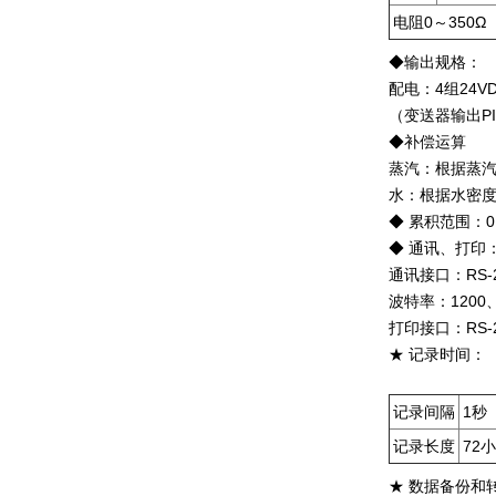
电阻0～350Ω
◆
输出规格：
配电：4组24
（变送器输出PI
◆
补偿运算
蒸汽：根据蒸汽
水：根据水密度
◆
累积范围：0～
◆
通讯、打印
通讯接口：RS-2
波特率：1200、1
打印接口：RS
★
记录时间：
记录间隔
1
秒
记录长度
72
★
数据备份和转