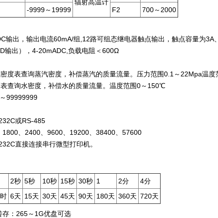
辐射高温计
-9999
～19999
F2
700
～2000
VDC输出，输出电流60mA/组,12路可组态继电器触点输出，触点容量为3
D输出），4-20mADC,负载电阻＜600Ω
密度表查询蒸汽密度，补偿蒸汽的质量流量。压力范围0.1～22Mpa温度范
表查询水密度，补偿水的质量流量。温度范围0～150℃
99999999
：
32C或RS-485
800、2400、9600、19200、38400、57600
-232C直接连接串行微型打印机。
2
秒
5
秒
10
秒
15
秒
30
秒
1
2
分
4
分
小时
6
天
15
天
30
天
45
天
90
天
180
天
360
天
720
天
存：265～1G优盘可选