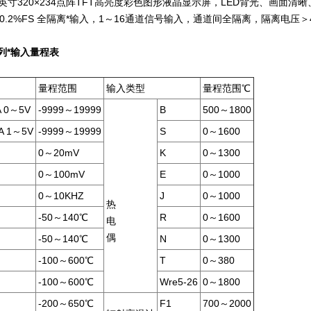
6英寸320×234点阵TFT高亮度彩色图形液晶显示屏，LED背光、画面清
0.2%FS 全隔离*输入，1～16通道信号输入，通道间全隔离，隔离电压＞4
列*输入量程表
量程范围
输入类型
量程范围℃
 0～5V
-9999
～19999
B
500
～1800
 1～5V
-9999
～19999
S
0
～1600
0
～20mV
K
0
～1300
0
～100mV
E
0
～1000
0
～10KHZ
J
0
～1000
热
-50
～140℃
R
0
～1600
电
偶
-50
～140℃
N
0
～1300
-100
～600℃
T
0
～380
-100
～600℃
Wre5-26
0
～1800
-200
～650℃
F1
700
～2000