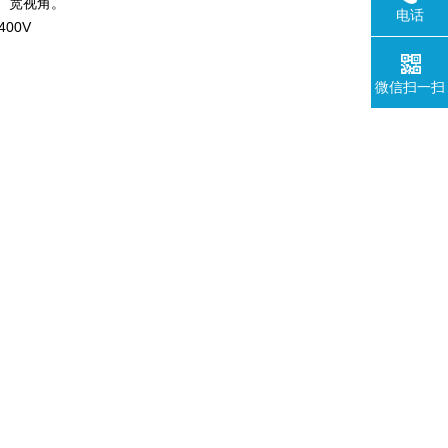
晰、宽视角。
电话
00V
微信扫一扫