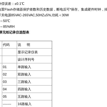
偿误差：±0.1℃
内置Flash存储器保护差数和历史数据，断电后可*保存。集成硬件时钟，
电源85VAC-265VAC,50HZ±5%,功耗＜30W
～50℃
～85%RH
屏
无纸记录仪
选型表
代码
说 明
显示记录仪表
设计序列号
01
单路输入
02
双路输入
03
三路输入
04
四路输入
05
五路输入
-------
16
路输入