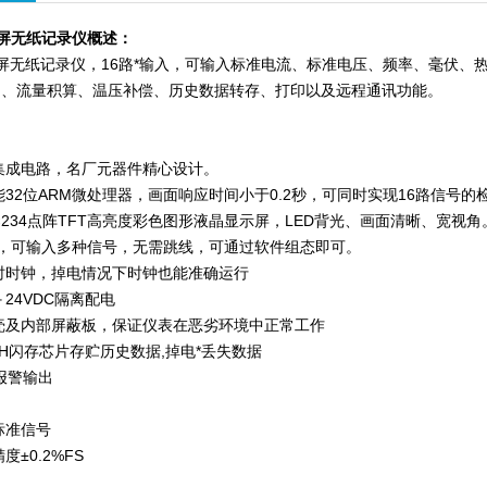
屏无纸记录仪概述：
屏无纸记录仪，16路*输入，可输入标准电流、标准电压、频率、毫伏、
出、流量积算、温压补偿、历史数据转存、打印以及远程通讯功能。
集成电路，名厂元器件精心设计。
32位ARM微处理器，画面响应时间小于0.2秒，可同时实现16路信号
0×234点阵TFT高亮度彩色图形液晶显示屏，LED背光、画面清晰、宽视
入，可输入多种信号，无需跳线，可通过软件组态即可。
时时钟，掉电情况下时钟也能准确运行
24VDC隔离配电
壳及内部屏蔽板，保证仪表在恶劣环境中正常工作
SH闪存芯片存贮历史数据,掉电*丢失数据
报警输出
标准信号
±0.2%FS