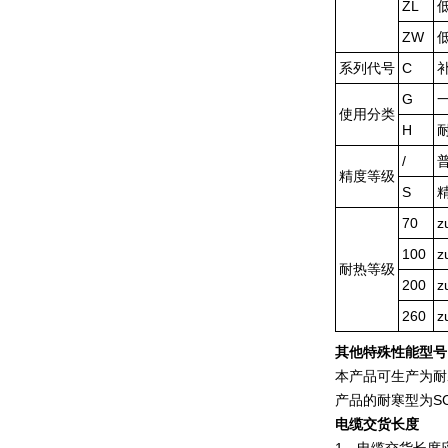
ZL
ZW
系列代号
C
G
使用分类
H
/
精度等级
S
70
z
100
z
耐热等级
200
z
260
z
其他特殊性能型号
本产品可生产为耐
产品的耐寒型为SC-
电缆交货长度
1
、电缆交货长度应