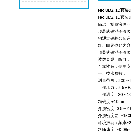
HR-UDZ-1D
顶装
HR-UDZ-1D
顶装
隔离，测量液位非
顶装式磁浮子液位
钢通过磁耦合传递
红、白界位处为容
顶装式磁浮子液位
读数直观、醒目，
可靠性高，使用安
一、技术参数：
测量范围：300～3
工作压力：2.5MPa
工作温度: -20～1
精确度:±10mm
介质密度: 0.5～2.
介质密度差: ≥15
环境振动：频率≤25
跟随速度: ≤0.08m