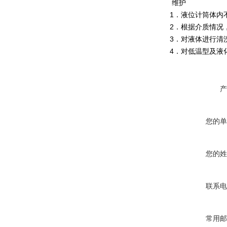
维护
1
．液位计筒体内
2
．根据介质情况
3
．对液体进行清
4
．对低温型及液
产
您的单
您的姓
联系电
常用邮