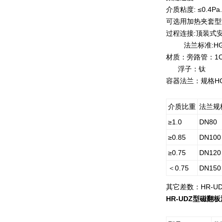
介质粘度: ≤0.
可选用加热夹套型
过程连接:顶装式安装
法兰标准:HG
材质：旁路管：1Cr18
浮子：钛
容器法兰：规格HG2
介质比重
法兰规
≥1.0
DN80
≥0.85
DN100
≥0.75
DN120
＜0.75
DN150
其它差数：HR-UDZ
HR-UDZ
型磁翻板