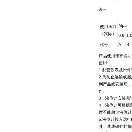
表三：
Mpa
使用压力
（
实际）
0.6
1.
代号
A
B
产品使用维护说明
使用:
1.
配套仪表及附件
2.
为防止远输或搬
到产品或安装后，
作。
3
．液位计安装完
4
．液位计可根据
度不能超过液位计
5.
液位计投入远行
升，造成磁翻柱翻