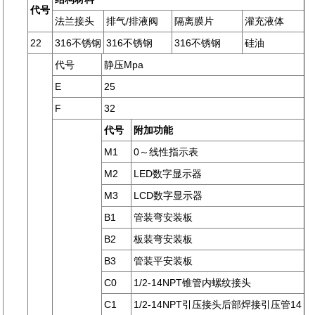
代号
法兰接头
排气/排液阀
隔离膜片
灌充液体
22
316
不锈钢
316
不锈钢
316
不锈钢
硅油
代号
静压Mpa
E
25
F
32
代号
附加功能
M1
0
～线性指示表
M2
LED
数字显示器
M3
LCD
数字显示器
B1
管装弯安装板
B2
板装弯安装板
B3
管装平安装板
C0
1/2-14NPT
锥管内螺纹接头
C1
1/2-14NPT
引压接头后部焊接引压管14