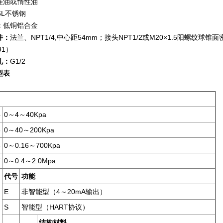
硅油或惰性油
6L
不锈钢
：
低铜铝合金
件：
法兰、NPT1/4,中心距54mm；接头NPT1/2或M20×1.5阳螺纹球锥
91）
孔：
G1/2
型表
4
0
～4～40Kpa
5
0
～40～200Kpa
6
0
～0.16～700Kpa
7
0
～0.4～2.0Mpa
代号
功能
E
非智能型（4～20mA输出）
S
智能型（HART协议）
结构材料