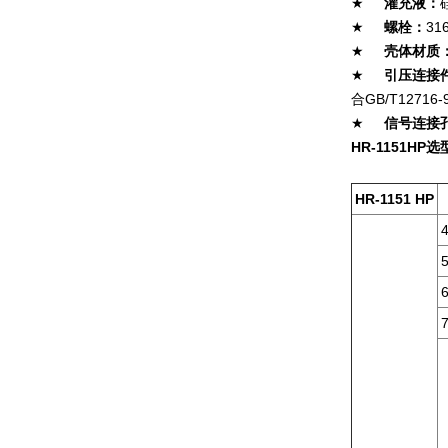
★
灌充液：
★
螺栓：
31
★
壳体材质
★
引压连接
合GB/T12716-
★
信号连接
HR-1151HP
选
HR-1151 HP