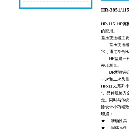
HR-3851/11
HR-1151HP
高
的应用。
差压变送器主要
差压变送器包
它可通过符合H
HP型是一种
差压测量。
DR型微差压变
一次和二次风
HR-1151
系列
*、品种规格齐
觉。同时与传统
除设计小巧精致
特点：
★
准确性高
★
固体元件