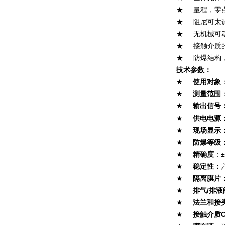
★
量程，零
★
阻尼可太
★
无机械可
★
接触介质的
★
防爆结构
技术参数：
★
使用对象
★
测量范围
★
输出信号
★
供电电源
★
现场显示
★
防爆等级
★
精确度
：±
★
稳定性：
★
隔离膜片
★
排气/排液
★
法兰和接
★
接触介质