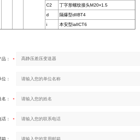
C2
丁字形螺纹接头M20×1.5
d
隔爆型dIIBT4
i
本安型iaIICT6
产品：
单位：
姓名：
电话：
邮箱：