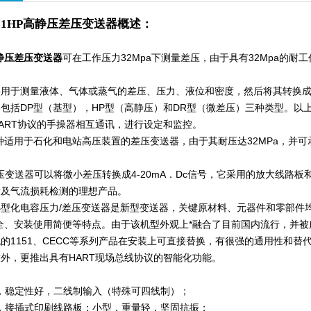
51HP
高静压差压变送器
概述：
静压差压变送器
可在工作压力32Mpa下测量差压，由于具有32Mpa的
用于测量液体、气体或蒸气的差压、压力、液位和密度，然后将其转换成4—
括DP型（基型），HP型（高静压）和DR型（微差压）三种类型。以
ART协议的手操器相互通讯，进行设定和监控。
适用于石化和电站高压装置的差压变送器，由于其耐压达32MPa，并可
送器可以将微小差压转换成4-20mA．Dc信号，它采用的放大线路
量及气流损耗检测的理想产品。
小型化电容压力/差压变送器是新型变送器，关键原材料、元器件和零部件
全、安装使用简便等特点。由于该机型外观上*融合了目前国内流行，并
的1151、CECC等系列产品在安装上可直接替换，有很强的通用性和
外，更推出具有HART现场总线协议的智能化功能。
，稳定性好，二线制输入（特殊可四线制）；
，接插式印刷线路板；小型，重量轻，坚固抗振；